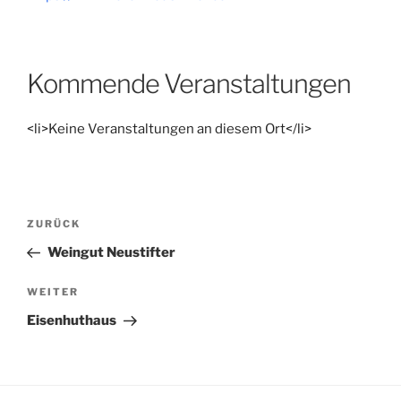
Kommende Veranstaltungen
<li>Keine Veranstaltungen an diesem Ort</li>
Beitragsnavigation
Vorheriger
ZURÜCK
Beitrag
Weingut Neustifter
Nächster
WEITER
Beitrag
Eisenhuthaus