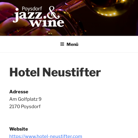
Zum
Inhalt
springen
Menü
Hotel Neustifter
Adresse
Am Golfplatz 9
2170 Poysdorf
Website
https://www.hotel-neustifter.com