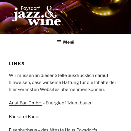
Zum
Inhalt
springen
Menü
LINKS
Wir müssen an dieser Stelle ausdrücklich darauf
hinweisen, dass wir keine Haftung für die Inhalte der
hier verlinkten Websites übernehmen können.
Aust Bau GmbH
– Energieeffizient bauen
Bäckerei Bauer
Eisenhuthaus
– das älteste Haus Poysdorfs